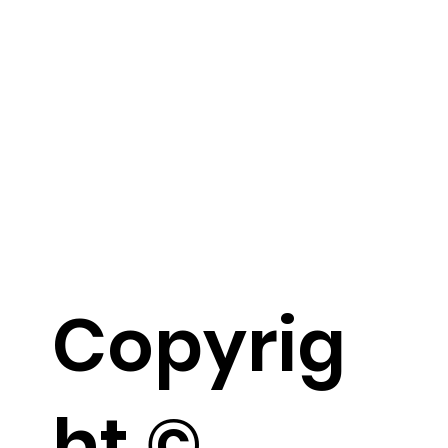
Copyrig
ht ©