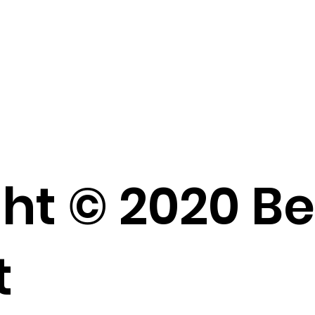
ht © 2020 B
t