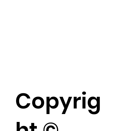
Copyrig
ht ©