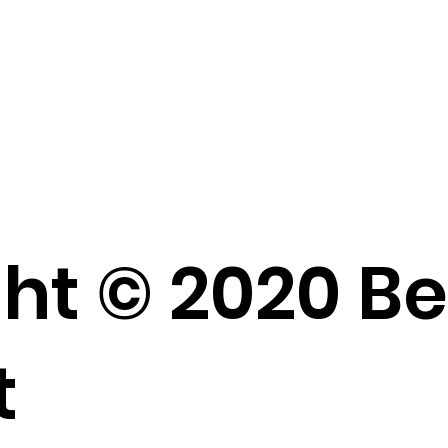
ht © 2020 B
t