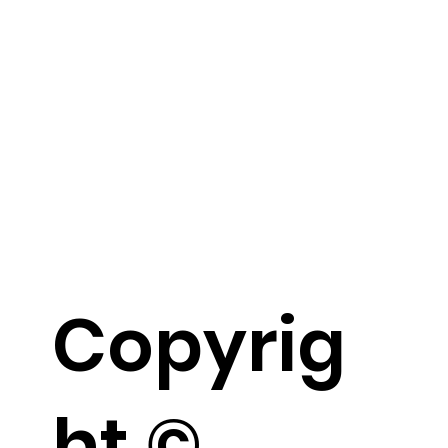
Copyrig
ht ©