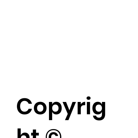
Copyrig
ht ©