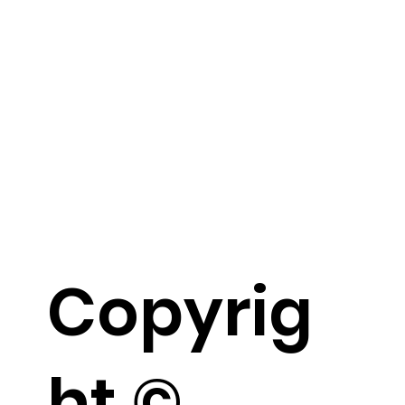
Copyrig
ht ©