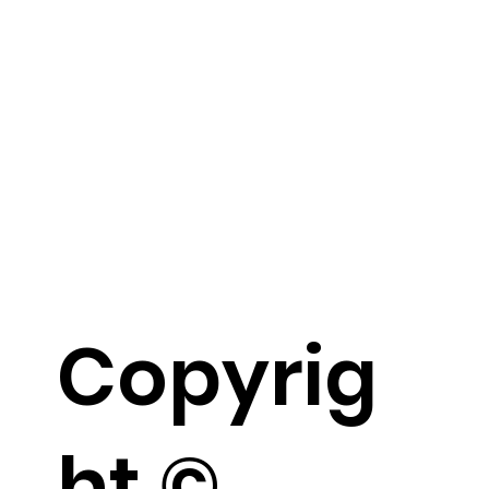
Copyrig
ht ©