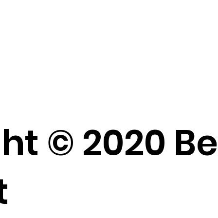
ht © 2020 B
t