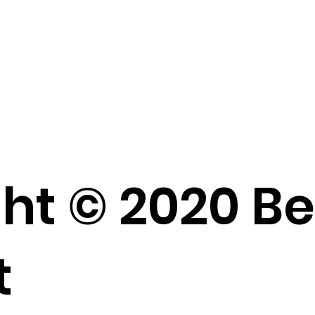
ht © 2020 B
t