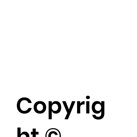
Copyrig
ht ©