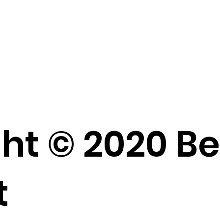
ht © 2020 B
t