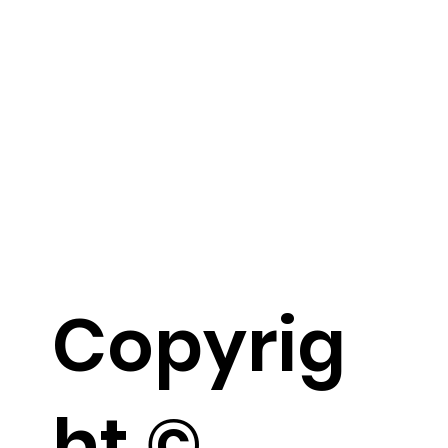
Copyrig
ht ©