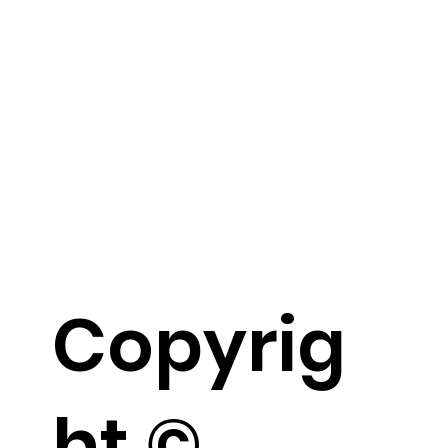
Copyrig
ht ©