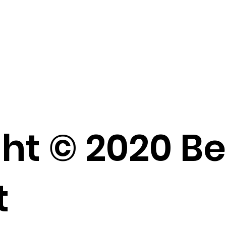
ht © 2020 B
t