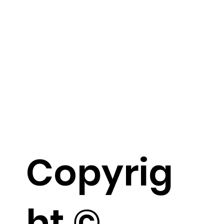
Copyrig
ht ©