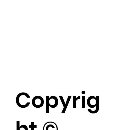
Copyrig
ht ©