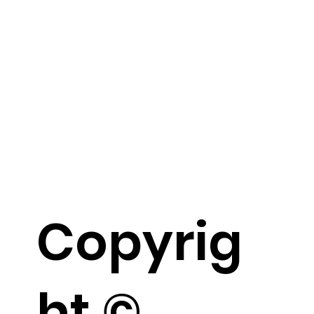
Copyrig
ht ©