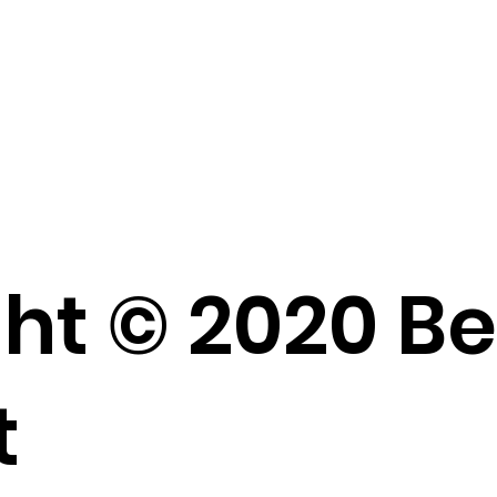
ht © 2020 B
t