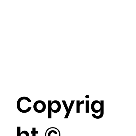
Copyrig
ht ©