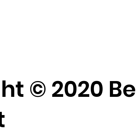
ht © 2020 B
t