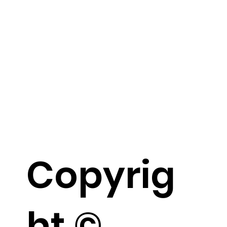
Copyrig
ht ©