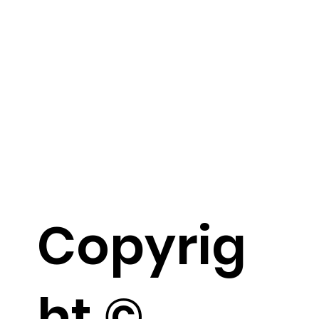
Copyrig
ht ©