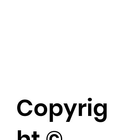
Copyrig
ht ©