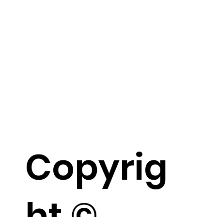
Copyrig
ht ©