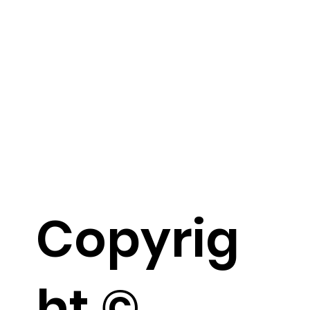
Copyrig
ht ©