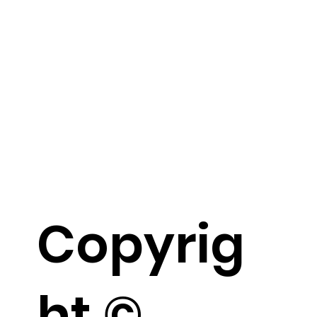
Copyrig
ht ©