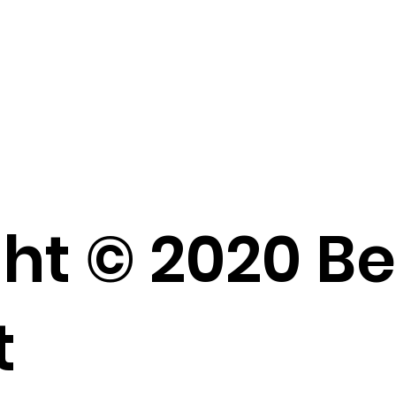
ht © 2020 B
t