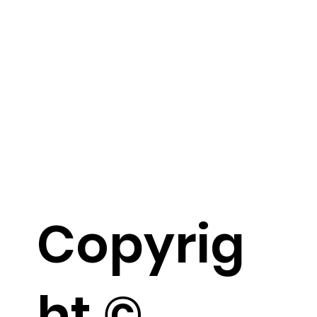
Copyrig
ht ©