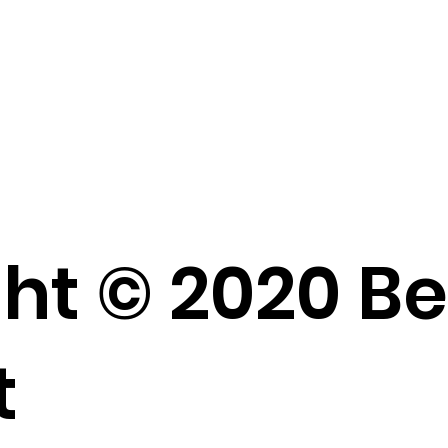
ht © 2020 B
t