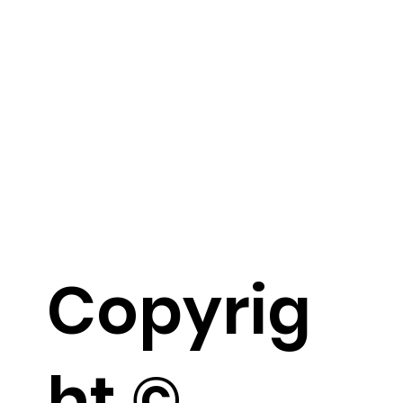
Copyrig
ht ©