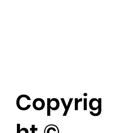
Copyrig
ht ©