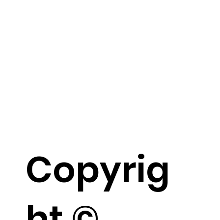
Copyrig
ht ©