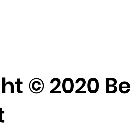
ht © 2020 B
t