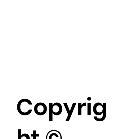
Copyrig
ht ©