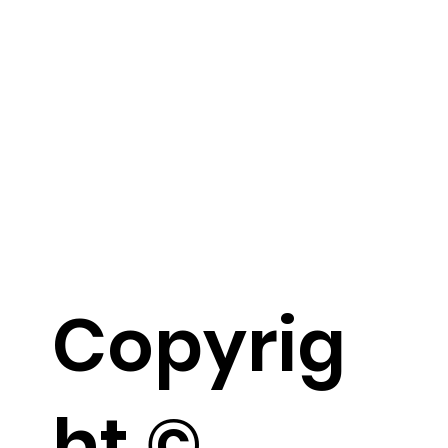
Copyrig
ht ©