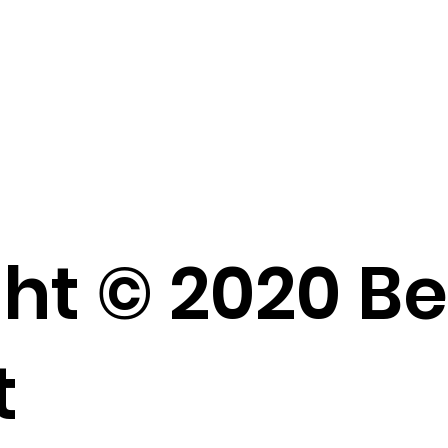
ht © 2020 B
t