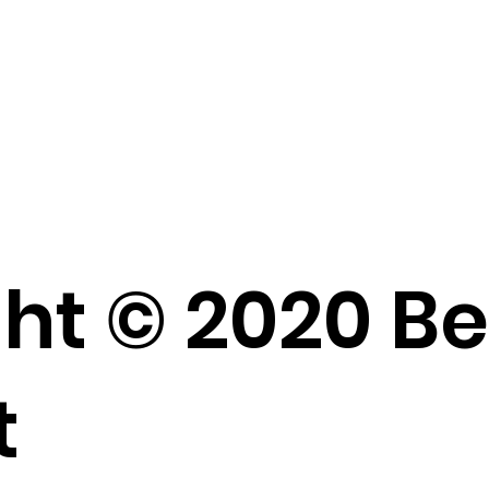
ht © 2020 B
t