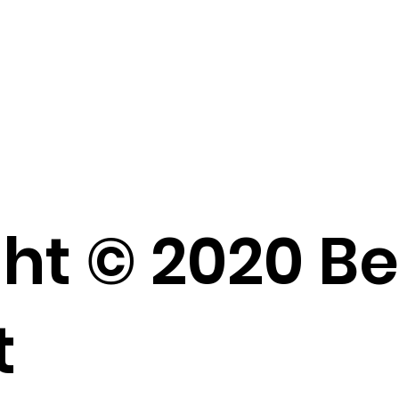
ht © 2020 B
t