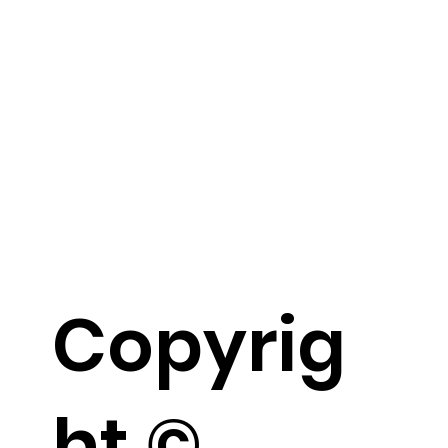
Copyrig
ht ©