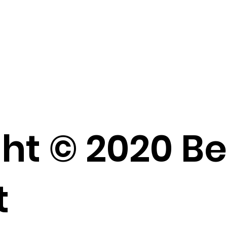
ht © 2020 B
t