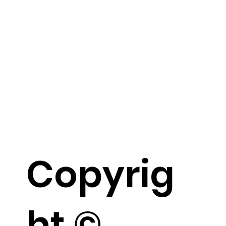
Copyrig
ht ©