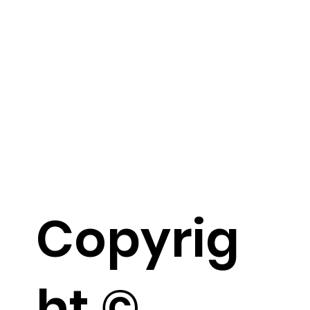
Copyrig
ht ©