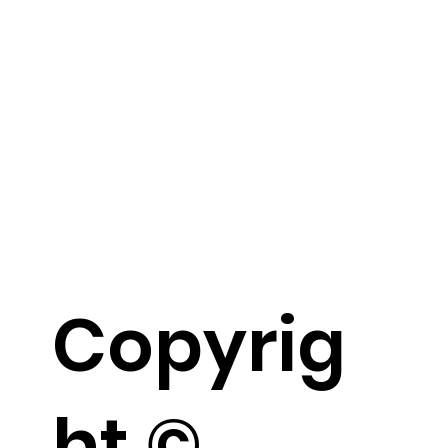
Copyrig
ht ©