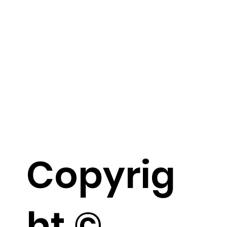
Copyrig
ht ©