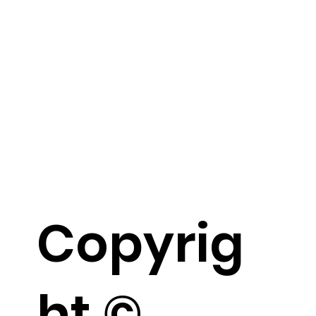
Copyrig
ht ©