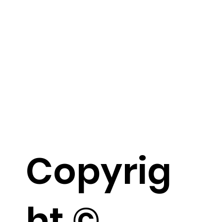
Copyrig
ht ©