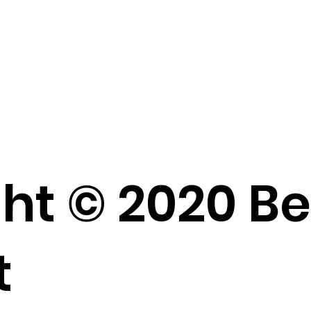
ht © 2020 B
t