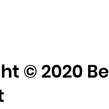
ht © 2020 B
t