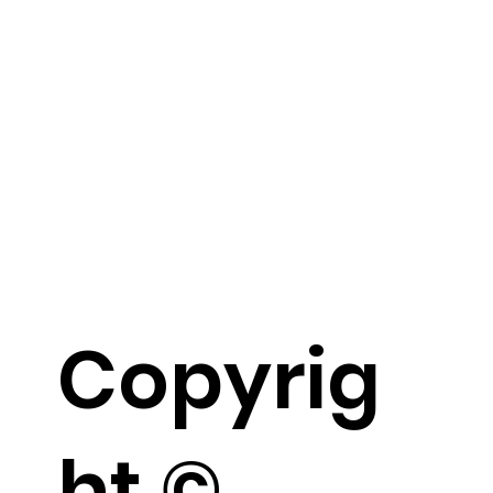
Copyrig
ht ©